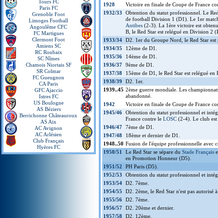
Tours FC
1928
Victoire en finale de Coupe de France co
Paris FC
1932/33
Obtention du statut professionnel. Le Red
Grenoble Foot
de football Division 1 (D1). Le 1er match
Limoges Football
Antibes
(2-3). La 1ère victoire est obten
Angoulême CFC
B, le Red Star est relégué en Division 2 (
FC Martigues
Clermont Foot
1933/34
D2. 1er du Groupe Nord, le Red Star est 
Amiens SC
1934/35
12ème de D1.
RC Roubaix
1935/36
14ème de D1.
SC Nîmes
Chamois Niortais SF
1936/37
9ème de D1.
SR Colmar
1937/38
15ème de D1, le Red Star est relégué en 
FC Gueugnon
1938/39
D2. 1er.
CA Paris
1939..45
2ème guerre mondiale. Les championnats o
GFC Ajaccio
abandonné.
Istres FC
US Boulogne
1942
Victoire en finale de Coupe de France co
AS Béziers
1945/46
Obtention du statut professionnel et int
Berrichonne Châteauroux
France contre le
LOSC
(2-4). Le club es
AS Aix
1946/47
7ème de D1.
AC Avignon
AC Arlésien
1947/48
18ème et dernier de D1.
Club Français
1948..50
Fusion de l'équipe professionnelle avec 
Hyères FC
1950/51
Le Red Star se sépare du
Stade Français
e
en Promotion Honneur (D5).
1951/52
PH Paris (D5).
1952/53
Obtention du statut professionnel et int
1953/54
D2. 7ème.
1954/55
D2. 2ème, le Red Star n'est pas autorisé 
1955/56
D2. 7ème.
1956/57
D2. 20ème et dernier.
1957/58
D2. 12ème.