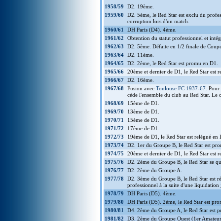
1958/59
D2. 19ème.
1959/60
D2. 5ème, le Red Star est exclu du profes
corruption lors d'un match.
1960/61
DH Paris (D4). 4ème.
1961/62
Obtention du statut professionnel et int
1962/63
D2. 5ème. Défaite en 1/2 finale de Coup
1963/64
D2. 11ème.
1964/65
D2. 2ème, le Red Star est promu en D1.
1965/66
20ème et dernier de D1, le Red Star est 
1966/67
D2. 16ème.
1967/68
Fusion avec
Toulouse FC 1937-67
. Pour
cède l'ensemble du club au Red Star. Le c
1968/69
15ème de D1.
1969/70
13ème de D1.
1970/71
15ème de D1.
1971/72
17ème de D1.
1972/73
19ème de D1, le Red Star est relégué en 
1973/74
D2. 1er du Groupe B, le Red Star est pro
1974/75
20ème et dernier de D1, le Red Star est 
1975/76
D2. 2ème du Groupe B, le Red Star se qua
1976/77
D2. 2ème du Groupe A.
1977/78
D2. 3ème du Groupe B, le Red Star est r
professionnel à la suite d'une liquidation
1978/79
DH Paris (D5). 4ème.
1979/80
DH Paris (D5). 2ème, le Red Star est pr
1980/81
D4. 2ème du Groupe A, le Red Star est p
1981/82
D3. 2ème du Groupe Ouest (1er Amateur)