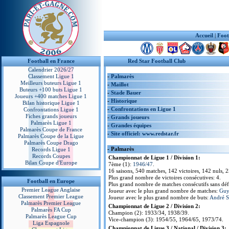
Accueil
|
Foot
Football en France
Red Star Football Club
Calendrier 2026/27
Classement Ligue 1
-
Palmarès
Meilleurs buteurs Ligue 1
-
Maillot
Buteurs +100 buts Ligue 1
-
Stade Bauer
Joueurs +400 matches Ligue 1
-
Historique
Bilan historique Ligue 1
-
Confrontations en Ligue 1
Confrontations Ligue 1
Fiches grands joueurs
-
Grands joueurs
Palmarès Ligue 1
-
Grandes équipes
Palmarès Coupe de France
-
Site officiel: www.redstar.fr
Palmarès Coupe de la Ligue
Palmarès Coupe Drago
- Palmarès
Records Ligue 1
Records Coupes
Championnat de Ligue 1 / Division 1:
Bilan Coupe d'Europe
7ème (1):
1946/47
.
16 saisons, 540 matches, 142 victoires, 142 nuls, 2
Plus grand nombre de victoires consécutives: 4.
Football en Europe
Plus grand nombre de matches consécutifs sans défa
Premier League Anglaise
Joueur avec le plus grand nombre de matches:
Guy
Classement Premier League
Joueur avec le plus grand nombre de buts:
André 
Palmarès Premier League
Championnat de Ligue 2 / Division 2:
Palmarès FA Cup
Champion (2): 1933/34, 1938/39.
Palmarès League Cup
Vice-champion (3): 1954/55, 1964/65, 1973/74.
Liga Espagnole
Championnat de Ligue 3 / National / Division 3: