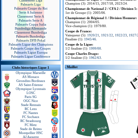
Classement Liga
Champion (3): 2014/15, 2017/18, 2023/24.
Palmarès Liga
Palmarès Coupe du Roi
Championnat de National 2 / CFA 2 / Division 5:
Serie A Italienne
1er de Groupe (1): 2005/06.
Classement Serie A
Championnat de Régional 1 / Division Honneur:
Palmarès Serie A
Champion (1): 2004/05.
Palmarès Coppa Italia
Vice-champion (1): 1979/80.
Bundesliga Allemande
Coupe de France:
Classement Bundesliga
Vainqueur (5):
1920/21
,
1921/22
,
1922/23
,
1927/
Palmarès Bundesliga
Finaliste (1):
1945/46
.
Palmarès DFB Pokal
Palmarès Ligue des Champions
Coupe de la Ligue:
Palmarès Coupe des Coupes
1/2 finaliste (1):
1999/00
.
Palmarès Ligue Europa
Coupe Charles Drago:
Palmarès Ligue Conférence
1/2 finaliste (1):
1962/63
.
- Maillot
Clubs historiques Ligue 1
Olympique Marseille
AS Monaco
Girondins Bordeaux
AS Saint-Etienne
Olympique Lyonnais
LOSC
Paris SG
OGC Nice
Stade Rennais
RC Lens
FC Nantes
FC Sochaux
RC Strasbourg
FC Metz
Stade de Reims
Montpellier HSC
AJ Auxerre