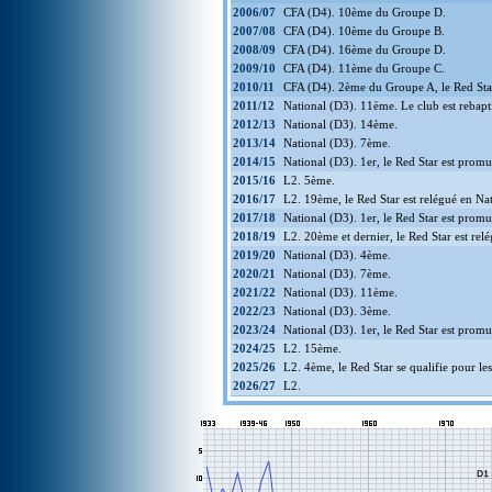
2006/07
CFA (D4). 10ème du Groupe D.
2007/08
CFA (D4). 10ème du Groupe B.
2008/09
CFA (D4). 16ème du Groupe D.
2009/10
CFA (D4). 11ème du Groupe C.
2010/11
CFA (D4). 2ème du Groupe A, le Red Sta
2011/12
National (D3). 11ème. Le club est rebapt
2012/13
National (D3). 14ème.
2013/14
National (D3). 7ème.
2014/15
National (D3). 1er, le Red Star est promu 
2015/16
L2. 5ème.
2016/17
L2. 19ème, le Red Star est relégué en Na
2017/18
National (D3). 1er, le Red Star est prom
2018/19
L2. 20ème et dernier, le Red Star est rel
2019/20
National (D3). 4ème.
2020/21
National (D3). 7ème.
2021/22
National (D3). 11ème.
2022/23
National (D3). 3ème.
2023/24
National (D3). 1er, le Red Star est prom
2024/25
L2. 15ème.
2025/26
L2. 4ème, le Red Star se qualifie pour le
2026/27
L2.