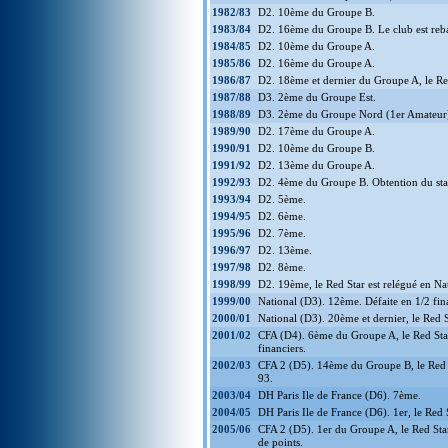
1982/83
D2. 10ème du Groupe B.
1983/84
D2. 16ème du Groupe B. Le club est reba
1984/85
D2. 10ème du Groupe A.
1985/86
D2. 16ème du Groupe A.
1986/87
D2. 18ème et dernier du Groupe A, le Red
1987/88
D3. 2ème du Groupe Est.
1988/89
D3. 2ème du Groupe Nord (1er Amateur),
1989/90
D2. 17ème du Groupe A.
1990/91
D2. 10ème du Groupe B.
1991/92
D2. 13ème du Groupe A.
1992/93
D2. 4ème du Groupe B. Obtention du stat
1993/94
D2. 5ème.
1994/95
D2. 6ème.
1995/96
D2. 7ème.
1996/97
D2. 13ème.
1997/98
D2. 8ème.
1998/99
D2. 19ème, le Red Star est relégué en Na
1999/00
National (D3). 12ème. Défaite en 1/2 fin
2000/01
National (D3). 20ème et dernier, le Red 
2001/02
CFA (D4). 6ème du Groupe A, le Red Star
financiers.
2002/03
CFA 2 (D5). 14ème du Groupe B, le Red St
93.
2003/04
DH Paris Ile de France (D6). 7ème.
2004/05
DH Paris Ile de France (D6). 1er, le Red
2005/06
CFA 2 (D5). 1er du Groupe A, le Red Sta
de points.