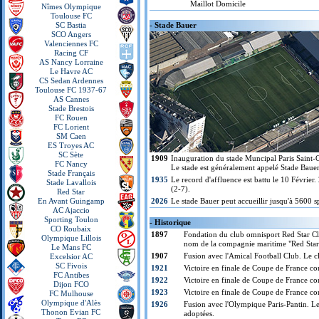
Maillot Domicile
Nîmes Olympique
Toulouse FC
SC Bastia
- Stade Bauer
SCO Angers
Valenciennes FC
Racing CF
AS Nancy Lorraine
Le Havre AC
CS Sedan Ardennes
Toulouse FC 1937-67
AS Cannes
Stade Brestois
FC Rouen
FC Lorient
SM Caen
ES Troyes AC
SC Sète
1909
Inauguration du stade Muncipal Paris Saint-O
FC Nancy
Le stade est généralement appelé Stade Bauer
Stade Français
1935
Le record d'affluence est battu le 10 Février.
Stade Lavallois
(2-7).
Red Star
En Avant Guingamp
2026
Le stade Bauer peut accueillir jusqu'à 5600 s
AC Ajaccio
Sporting Toulon
- Historique
CO Roubaix
1897
Fondation du club omnisport Red Star Club
Olympique Lillois
nom de la compagnie maritime "Red Star
Le Mans FC
1907
Fusion avec l'Amical Football Club. Le c
Excelsior AC
SC Fivois
1921
Victoire en finale de Coupe de France co
FC Antibes
1922
Victoire en finale de Coupe de France co
Dijon FCO
1923
Victoire en finale de Coupe de France co
FC Mulhouse
Olympique d'Alès
1926
Fusion avec l'Olympique Paris-Pantin. Le
Thonon Evian FC
adoptées.