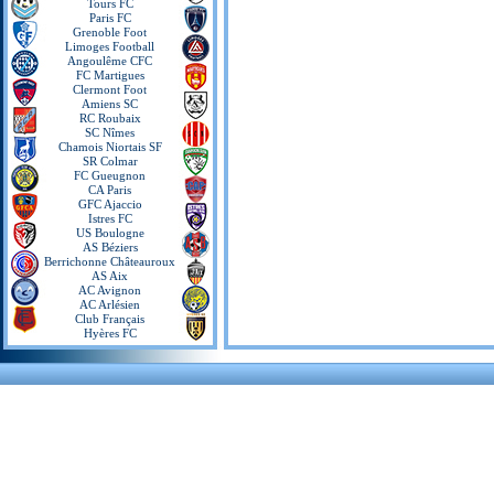
Tours FC
Paris FC
Grenoble Foot
Limoges Football
Angoulême CFC
FC Martigues
Clermont Foot
Amiens SC
RC Roubaix
SC Nîmes
Chamois Niortais SF
SR Colmar
FC Gueugnon
CA Paris
GFC Ajaccio
Istres FC
US Boulogne
AS Béziers
Berrichonne Châteauroux
AS Aix
AC Avignon
AC Arlésien
Club Français
Hyères FC