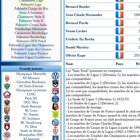
Classement Liga
Palmarès Liga
Bernard Baudet
Palmarès Coupe du Roi
Serie A Italienne
Jean-Claude Hernandez
196
Classement Serie A
Palmarès Serie A
Bernard Pardo
Palmarès Coppa Italia
Bundesliga Allemande
Yoann Lachor
Classement Bundesliga
Palmarès Bundesliga
Frédéric Da Rocha
Palmarès DFB Pokal
Palmarès Ligue des Champions
Daniel Moreira
Palmarès Coupe des Coupes
Palmarès Ligue Europa
Olivier Kapo
201
Palmarès Ligue Conférence
Nom
Pays
Pé
Grands joueurs
Les "Stats Total" prennent en comptent:
Olympique Marseille
- Les matches de Ligue 1 (Division 1); les matches
AS Monaco
pas comptabilisés.
Girondins Bordeaux
- Les matches de Ligue 2 (Division 2); les matches
AS Saint-Etienne
pas comptabilisés; les matches contre des clubs qui 
Olympique Lyonnais
2)) ne sont pas comptabilisés; les matches de la 1è
LOSC
pas comptabilisés.
Paris SG
- La finale de Ligue 1 (Division 1) 1932/33.
OGC Nice
- Les finales de Ligue 2 (Division 2).
Stade Rennais
- Les matches de barrage.
RC Lens
- Les matches de Coupe de France quand le club est
FC Nantes
matches de Coupe de France quand le club est en Di
FC Sochaux
de Coupe de France pour un club professionnel (en
RC Strasbourg
- Les matches de Coupe Charles Drago.
FC Metz
- Les matches de Coupe de la Ligue à partir de 199
Stade de Reims
les matches de Coupe de la Ligue (1963 à 1965) et
Montpellier HSC
- Les matches de Trophée des Champions à partir 
AJ Auxerre
sont pas comptabilisés.