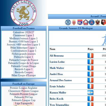
Accueil
|
Foot
Football en France
Grands Joueurs US Boulogne
Calendrier 2026/27
Classement Ligue 1
Meilleurs buteurs Ligue 1
Buteurs +100 buts Ligue 1
Joueurs +400 matches Ligue 1
Bilan historique Ligue 1
Nom
Pays
Pé
Confrontations Ligue 1
Fiches grands joueurs
Ali Benouna
193
Palmarès Ligue 1
Palmarès Coupe de France
Lucien Leduc
Palmarès Coupe de la Ligue
Palmarès Coupe Drago
Maïk Walter
Records Ligue 1
Records Coupes
André Hess
Bilan Coupe d'Europe
Arnaud Dos Santos
Football en Europe
Ernie Schultz
Premier League Anglaise
Classement Premier League
Ramon Muller
Palmarès Premier League
Palmarès FA Cup
Bolec Kocik
Palmarès League Cup
Liga Espagnole
Yves Triantafilos