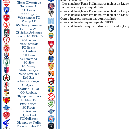
Nîmes Olympique
- Les matches (Tours Préliminaires inclus) de Lig
Toulouse FC
Latine ne sont pas comptabilisés.
SC Bastia
- Les matches (Tours Préliminaires inclus) de Coup
SCO Angers
- Les matches (Tours Préliminaires inclus) de Ligu
Valenciennes FC
Coupe Intertoto ne sont pas comptabilisés.
Racing CF
- Les matches de Supercoupe de l'UEFA.
AS Nancy Lorraine
- Les matches de Coupe du Mondes des clubs (Coupe
Le Havre AC
CS Sedan Ardennes
Toulouse FC 1937-67
AS Cannes
Stade Brestois
FC Rouen
FC Lorient
SM Caen
ES Troyes AC
SC Sète
FC Nancy
Stade Français
Stade Lavallois
Red Star
En Avant Guingamp
AC Ajaccio
Sporting Toulon
CO Roubaix
Olympique Lillois
Le Mans FC
Excelsior AC
SC Fivois
FC Antibes
Dijon FCO
FC Mulhouse
Olympique d'Alès
Thonon Evian FC