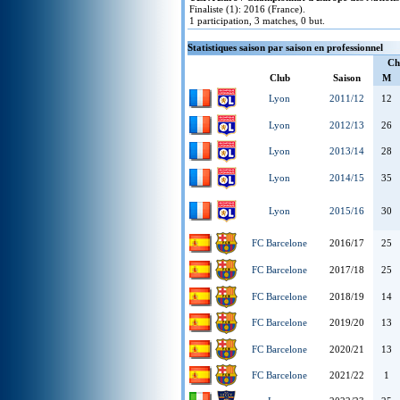
Finaliste (1): 2016 (France).
1 participation, 3 matches, 0 but.
Statistiques saison par saison en professionnel
Ch
Club
Saison
M
Lyon
2011/12
12
Lyon
2012/13
26
Lyon
2013/14
28
Lyon
2014/15
35
Lyon
2015/16
30
FC Barcelone
2016/17
25
FC Barcelone
2017/18
25
FC Barcelone
2018/19
14
FC Barcelone
2019/20
13
FC Barcelone
2020/21
13
FC Barcelone
2021/22
1