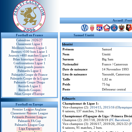
Accueil
|
Foot
Football en France
Samuel Umtiti
Calendrier 2026/27
Classement Ligue 1
Identité
Meilleurs buteurs Ligue 1
Prénom
Samuel
Buteurs +100 buts Ligue 1
Nom
Umtiti
Joueurs +400 matches Ligue 1
Bilan historique Ligue 1
Surnom
Big Sam
Confrontations Ligue 1
Nationalité
France / Cameroun
Fiches grands joueurs
Date de naissance
14 Novembre 1993
Palmarès Ligue 1
Lieu de naissance
Yaoundé, Cameroun
Palmarès Coupe de France
Palmarès Coupe de la Ligue
Taille
1,82 m
Palmarès Coupe Drago
Poids
75 kg
Records Ligue 1
Poste
Défenseur central
Records Coupes
Bilan Coupe d'Europe
Palmarès
Championnat de Ligue 1:
Football en Europe
Vice-champion (2):
2014/15
,
2015/16
(
Olympique
Premier League Anglaise
6 saisons, 137 matches, 3 buts.
Classement Premier League
Championnat d'Espagne de Liga / Primera Divisio
Palmarès Premier League
Champion (2): 2017/18, 2018/19 (
FC Barcelone
).
Palmarès FA Cup
Vice-champion (3): 2016/17, 2019/20, 2021/22 (
F
Palmarès League Cup
6 saisons, 91 matches, 2 buts.
Liga Espagnole