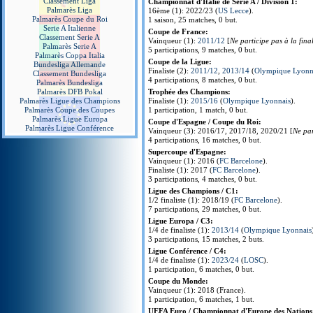
Classement Liga
Championnat d'Italie de Serie A / Division 1:
Palmarès Liga
16ème (1): 2022/23 (
US Lecce
).
Palmarès Coupe du Roi
1 saison, 25 matches, 0 but.
Serie A Italienne
Coupe de France:
Classement Serie A
Vainqueur (1):
2011/12
[
Ne participe pas à la fina
Palmarès Serie A
5 participations, 9 matches, 0 but.
Palmarès Coppa Italia
Coupe de la Ligue:
Bundesliga Allemande
Finaliste (2):
2011/12
,
2013/14
(
Olympique Lyonn
Classement Bundesliga
4 participations, 8 matches, 0 but.
Palmarès Bundesliga
Palmarès DFB Pokal
Trophée des Champions:
Palmarès Ligue des Champions
Finaliste (1):
2015/16
(
Olympique Lyonnais
).
Palmarès Coupe des Coupes
1 participation, 1 match, 0 but.
Palmarès Ligue Europa
Coupe d'Espagne / Coupe du Roi:
Palmarès Ligue Conférence
Vainqueur (3): 2016/17, 2017/18, 2020/21 [
Ne par
4 participations, 16 matches, 0 but.
Supercoupe d'Espagne:
Vainqueur (1): 2016 (
FC Barcelone
).
Finaliste (1): 2017 (
FC Barcelone
).
3 participations, 4 matches, 0 but.
Ligue des Champions / C1:
1/2 finaliste (1): 2018/19 (
FC Barcelone
).
7 participations, 29 matches, 0 but.
Ligue Europa / C3:
1/4 de finaliste (1):
2013/14
(
Olympique Lyonnais
3 participations, 15 matches, 2 buts.
Ligue Conférence / C4:
1/4 de finaliste (1):
2023/24
(
LOSC
).
1 participation, 6 matches, 0 but.
Coupe du Monde:
Vainqueur (1): 2018 (France).
1 participation, 6 matches, 1 but.
UEFA Euro / Championnat d'Europe des Nations