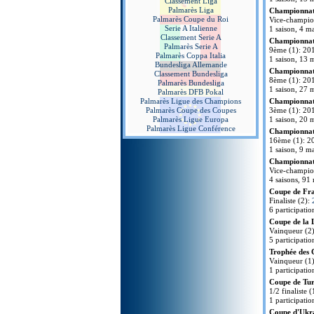
Classement Liga
Palmarès Liga
Championnat d
Palmarès Coupe du Roi
Vice-champio
Serie A Italienne
1 saison, 4 ma
Classement Serie A
Championnat 
Palmarès Serie A
9ème (1): 20
Palmarès Coppa Italia
1 saison, 13 m
Bundesliga Allemande
Championnat 
Classement Bundesliga
8ème (1): 201
Palmarès Bundesliga
1 saison, 27 m
Palmarès DFB Pokal
Palmarès Ligue des Champions
Championnat 
Palmarès Coupe des Coupes
3ème (1): 20
Palmarès Ligue Europa
1 saison, 20 m
Palmarès Ligue Conférence
Championnat 
16ème (1): 20
1 saison, 9 ma
Championnat 
Vice-champio
4 saisons, 91 
Coupe de Fr
Finaliste (2):
6 participatio
Coupe de la 
Vainqueur (2
5 participatio
Trophée des
Vainqueur (1
1 participatio
Coupe de Tur
1/2 finaliste 
1 participatio
Coupe d'Ukr