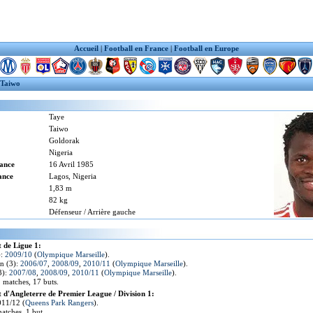
Accueil
|
Football en France
|
Football en Europe
 Taiwo
Taye
Taiwo
Goldorak
Nigeria
sance
16 Avril 1985
ance
Lagos, Nigeria
1,83 m
82 kg
Défenseur / Arrière gauche
 de Ligue 1:
):
2009/10
(
Olympique Marseille
).
n (3):
2006/07
,
2008/09
,
2010/11
(
Olympique Marseille
).
3):
2007/08
,
2008/09
,
2010/11
(
Olympique Marseille
).
1 matches, 17 buts.
d'Angleterre de Premier League / Division 1:
011/12 (
Queens Park Rangers
).
atches, 1 but.