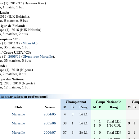
iste (1): 2012/13 (Dynamo Kiev).
n, 1 match, 1 but.
lande:
 2016 (HJK Helsinki).
ns, 6 matches, 0 but.
Ligue de Finlande:
pe (1): 2016 (HJK Helsinki).
n, 5 matches, 2 buts.
ampions / C1:
te (1): 2011/12 (
Milan AC
).
ns, 35 matches, 1 but.
 / Coupe UEFA / C3:
te (1):
2008/09
(
Olympique Marseille
).
ns, 35 matches, 5 buts.
nde:
pe (1): 2010 (Nigeria).
n, 2 matches, 0 but.
que des Nations:
(2): 2006, 2010 (Nigeria).
ns, 12 matches, 1 but.
aison par saison en professionnel
Championnat
Coupe Nationale
Coup
Club
Saison
M
B
Rang
M
B
Rang
M
B
Marseille
2004/05
4
0
5è L1
4
1
Final CDF
Marseille
2005/06
30
1
5è L1
9
1
1
0
1/16 CDL
Marseille
2006/07
37
3
2è L1
6
0
Final CDF
2
1