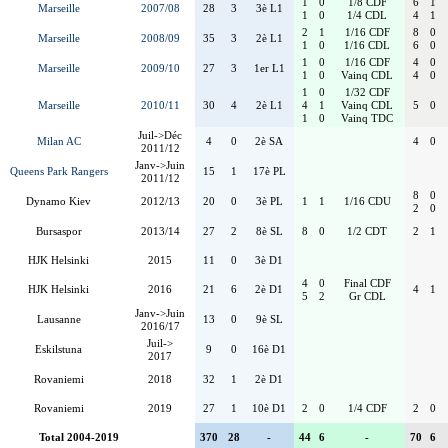
1
0
1/8 CDF
6
1
Marseille
2007/08
28
3
3è L1
1
0
1/4 CDL
4
1
2
1
1/16 CDF
8
0
Marseille
2008/09
35
3
2è L1
1
0
1/16 CDL
6
0
1
0
1/16 CDF
4
0
Marseille
2009/10
27
3
1er L1
1
0
Vainq CDL
4
0
1
0
1/32 CDF
Marseille
2010/11
30
4
2è L1
4
1
Vainq CDL
5
0
1
0
Vainq TDC
Juil->Déc
Milan AC
4
0
2è SA
4
0
2011/12
Janv->Juin
Queens Park Rangers
15
1
17è PL
2011/12
8
0
Dynamo Kiev
2012/13
20
0
3è PL
1
1
1/16 CDU
2
0
Bursaspor
2013/14
27
2
8è SL
8
0
1/2 CDT
2
1
HJK Helsinki
2015
11
0
3è D1
4
0
Final CDF
HJK Helsinki
2016
21
6
2è D1
4
1
5
2
Gr CDL
Janv->Juin
Lausanne
13
0
9è SL
2016/17
Juil->
Eskilstuna
9
0
16è D1
2017
Rovaniemi
2018
32
1
2è D1
Rovaniemi
2019
27
1
10è D1
2
0
1/4 CDF
2
0
Total 2004-2019
370
28
-
44
6
-
70
6