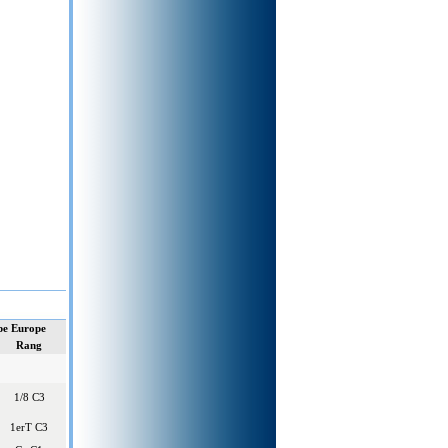
e Europe
Rang
1/8 C3
1erT C3