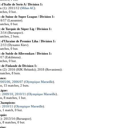
'Italie de Serie A / Division 1:
n (1): 2011/12 (
Milan AC
).
tches, 0 but.
de Suisse de Super League / Division 1:
16/17 (Lausanne).
atches, 0 but.
de Turquie de Süper Lig / Division 1:
3/14 (Bursaspor).
atches, 2 buts.
d'Ukraine de Premier Liha / Division 1:
12/13 (Dynamo Kiev).
atches, 0 but.
de Suède de Allsvenskan / Division 1:
17 (Eskilstuna).
tches, 0 but.
de Finlande de Division 1:
n (2): 2016 (HJK Helsinki); 2018 (Rovaniemi).
matches, 8 buts.
ance:
2005/06
,
2006/07
(
Olympique Marseille
).
ns, 15 matches, 2 buts.
Ligue:
):
2009/10
,
2010/11
(
Olympique Marseille
).
ns, 8 matches, 1 but.
 Champions:
):
2010/11
(
Olympique Marseille
).
n, 1 match, 0 but.
quie:
(1): 2013/14 (Bursaspor).
n, 8 matches, 0 but.
aine: