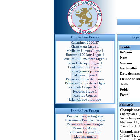
Football en France
Taye
Calendrier 2026/27
Classement Ligue 1
Identité
Meilleurs buteurs Ligue 1
Prénom
Buteurs +100 buts Ligue 1
Nom
Joueurs +400 matches Ligue 1
Bilan historique Ligue 1
Surnom
Confrontations Ligue 1
Nationalité
Fiches grands joueurs
Date de nais
Palmarès Ligue 1
Lieu de naiss
Palmarès Coupe de France
Palmarès Coupe de la Ligue
Taille
Palmarès Coupe Drago
Poids
Records Ligue 1
Poste
Records Coupes
Bilan Coupe d'Europe
Palmarès
Championnat
Football en Europe
Champion (1
Premier League Anglaise
Vice-champio
Classement Premier League
Meilleur XI (
Palmarès Premier League
7 saisons, 19
Palmarès FA Cup
Championnat 
Palmarès League Cup
17ème (1): 2
Liga Espagnole
1 saison, 15 m