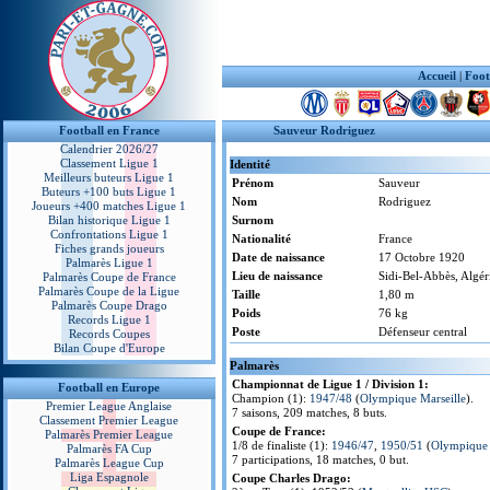
Accueil
|
Foot
Football en France
Sauveur Rodriguez
Calendrier 2026/27
Classement Ligue 1
Identité
Meilleurs buteurs Ligue 1
Prénom
Sauveur
Buteurs +100 buts Ligue 1
Nom
Rodriguez
Joueurs +400 matches Ligue 1
Bilan historique Ligue 1
Surnom
Confrontations Ligue 1
Nationalité
France
Fiches grands joueurs
Date de naissance
17 Octobre 1920
Palmarès Ligue 1
Lieu de naissance
Sidi-Bel-Abbès, Algér
Palmarès Coupe de France
Palmarès Coupe de la Ligue
Taille
1,80 m
Palmarès Coupe Drago
Poids
76 kg
Records Ligue 1
Poste
Défenseur central
Records Coupes
Bilan Coupe d'Europe
Palmarès
Championnat de Ligue 1 / Division 1:
Football en Europe
Champion (1):
1947/48
(
Olympique Marseille
).
Premier League Anglaise
7 saisons, 209 matches, 8 buts.
Classement Premier League
Coupe de France:
Palmarès Premier League
1/8 de finaliste (1):
1946/47
,
1950/51
(
Olympique 
Palmarès FA Cup
7 participations, 18 matches, 0 but.
Palmarès League Cup
Liga Espagnole
Coupe Charles Drago: