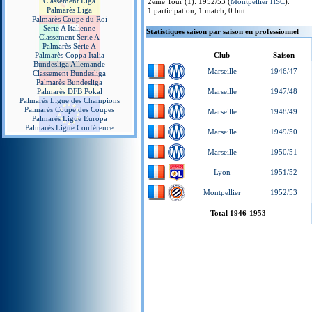
Classement Liga
2ème Tour (1): 1952/53 (
Montpellier HSC
).
Palmarès Liga
1 participation, 1 match, 0 but.
Palmarès Coupe du Roi
Serie A Italienne
Statistiques saison par saison en professionnel
Classement Serie A
Palmarès Serie A
Palmarès Coppa Italia
Club
Saison
Bundesliga Allemande
Marseille
1946/47
Classement Bundesliga
Palmarès Bundesliga
Palmarès DFB Pokal
Marseille
1947/48
Palmarès Ligue des Champions
Palmarès Coupe des Coupes
Marseille
1948/49
Palmarès Ligue Europa
Palmarès Ligue Conférence
Marseille
1949/50
Marseille
1950/51
Lyon
1951/52
Montpellier
1952/53
Total 1946-1953