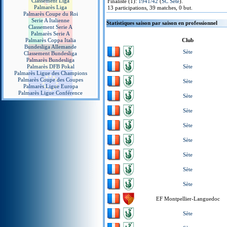
Classement Liga
Finaliste (1):
1941/42
(
SC Sète
).
Palmarès Liga
13 participations, 39 matches, 0 but.
Palmarès Coupe du Roi
Serie A Italienne
Statistiques saison par saison en professionnel
Classement Serie A
Palmarès Serie A
Palmarès Coppa Italia
Club
Bundesliga Allemande
Sète
Classement Bundesliga
Palmarès Bundesliga
Palmarès DFB Pokal
Sète
Palmarès Ligue des Champions
Palmarès Coupe des Coupes
Sète
Palmarès Ligue Europa
Palmarès Ligue Conférence
Sète
Sète
Sète
Sète
Sète
Sète
Sète
EF Montpellier-Languedoc
Sète