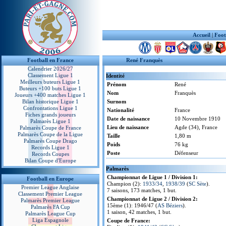
Accueil
|
Foot
Football en France
René Franquès
Calendrier 2026/27
Classement Ligue 1
Identité
Meilleurs buteurs Ligue 1
Prénom
René
Buteurs +100 buts Ligue 1
Nom
Franquès
Joueurs +400 matches Ligue 1
Bilan historique Ligue 1
Surnom
Confrontations Ligue 1
Nationalité
France
Fiches grands joueurs
Date de naissance
10 Novembre 1910
Palmarès Ligue 1
Lieu de naissance
Agde (34), France
Palmarès Coupe de France
Palmarès Coupe de la Ligue
Taille
1,80 m
Palmarès Coupe Drago
Poids
76 kg
Records Ligue 1
Poste
Défenseur
Records Coupes
Bilan Coupe d'Europe
Palmarès
Championnat de Ligue 1 / Division 1:
Football en Europe
Champion (2):
1933/34
,
1938/39
(
SC Sète
).
Premier League Anglaise
7 saisons, 173 matches, 1 but.
Classement Premier League
Championnat de Ligue 2 / Division 2:
Palmarès Premier League
15ème (1): 1946/47 (
AS Béziers
).
Palmarès FA Cup
1 saison, 42 matches, 1 but.
Palmarès League Cup
Liga Espagnole
Coupe de France: