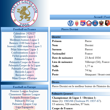
Accueil
|
Foot
Football en France
Pierre Dorsini
Calendrier 2026/27
Classement Ligue 1
Identité
Meilleurs buteurs Ligue 1
Prénom
Pierre
Buteurs +100 buts Ligue 1
Nom
Dorsini
Joueurs +400 matches Ligue 1
Bilan historique Ligue 1
Surnom
Pierrot
Confrontations Ligue 1
Nationalité
France
Fiches grands joueurs
Date de naissance
23 Avril 1934
Palmarès Ligue 1
Lieu de naissance
Villerupt (54), France
Palmarès Coupe de France
Palmarès Coupe de la Ligue
Taille
1,77 m
Palmarès Coupe Drago
Poids
74 kg
Records Ligue 1
Poste
Attaquant / Avant-cent
Records Coupes
Bilan Coupe d'Europe
Divers
Pierre Dorsini est le meilleur buteur de l'histoire
Football en Europe
Premier League Anglaise
Palmarès (joueur)
Classement Premier League
Palmarès Premier League
Championnat de Ligue 1 / Division 1:
Palmarès FA Cup
4ème (1):
1965/66
(
Toulouse FC 1937-67
).
Palmarès League Cup
13 saisons, 326 matches, 97 buts.
Liga Espagnole
Coupe de France: