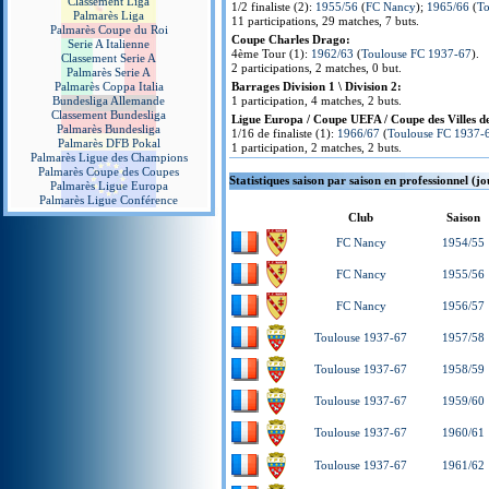
Classement Liga
1/2 finaliste (2):
1955/56
(
FC Nancy
);
1965/66
(
To
Palmarès Liga
11 participations, 29 matches, 7 buts.
Palmarès Coupe du Roi
Coupe Charles Drago:
Serie A Italienne
4ème Tour (1):
1962/63
(
Toulouse FC 1937-67
).
Classement Serie A
2 participations, 2 matches, 0 but.
Palmarès Serie A
Palmarès Coppa Italia
Barrages Division 1 \ Division 2:
Bundesliga Allemande
1 participation, 4 matches, 2 buts.
Classement Bundesliga
Ligue Europa / Coupe UEFA / Coupe des Villes de
Palmarès Bundesliga
1/16 de finaliste (1):
1966/67
(
Toulouse FC 1937-
Palmarès DFB Pokal
1 participation, 2 matches, 2 buts.
Palmarès Ligue des Champions
Palmarès Coupe des Coupes
Statistiques saison par saison en professionnel (j
Palmarès Ligue Europa
Palmarès Ligue Conférence
Club
Saison
FC Nancy
1954/55
FC Nancy
1955/56
FC Nancy
1956/57
Toulouse 1937-67
1957/58
Toulouse 1937-67
1958/59
Toulouse 1937-67
1959/60
Toulouse 1937-67
1960/61
Toulouse 1937-67
1961/62