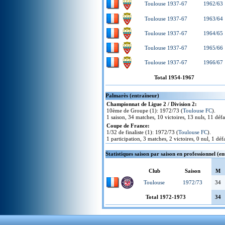
Toulouse 1937-67
1962/63
Toulouse 1937-67
1963/64
Toulouse 1937-67
1964/65
Toulouse 1937-67
1965/66
Toulouse 1937-67
1966/67
Total 1954-1967
Palmarès (entraîneur)
Championnat de Ligue 2 / Division 2:
10ème de Groupe (1): 1972/73 (
Toulouse FC
).
1 saison, 34 matches, 10 victoires, 13 nuls, 11 défa
Coupe de France:
1/32 de finaliste (1): 1972/73 (
Toulouse FC
).
1 participation, 3 matches, 2 victoires, 0 nul, 1 défa
Statistiques saison par saison en professionnel (e
Club
Saison
M
Toulouse
1972/73
34
Total 1972-1973
34