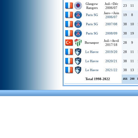
Glasgow
Juil->Déc
23
11
Rangers
2006/07
Janv->Juin
Paris SG
19
8
2006/07
Paris SG
2007/08
38
10
Paris SG
2008/09
38
19
Juil->Avril
Bursaspor
28
9
2017/18
Le Havre
2019/20
28
11
Le Havre
2020/21
38
11
Le Havre
2021/22
38
13
Total 1998-2022
466
200