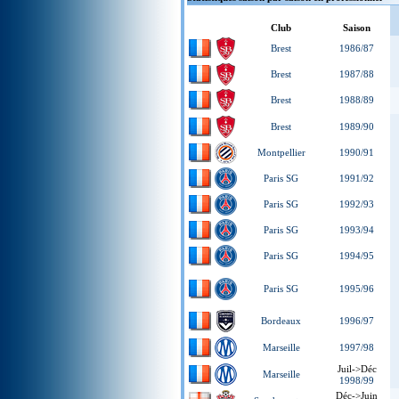
Club
Saison
Brest
1986/87
Brest
1987/88
Brest
1988/89
Brest
1989/90
Montpellier
1990/91
Paris SG
1991/92
Paris SG
1992/93
Paris SG
1993/94
Paris SG
1994/95
Paris SG
1995/96
Bordeaux
1996/97
Marseille
1997/98
Juil->Déc
Marseille
1998/99
Déc->Juin