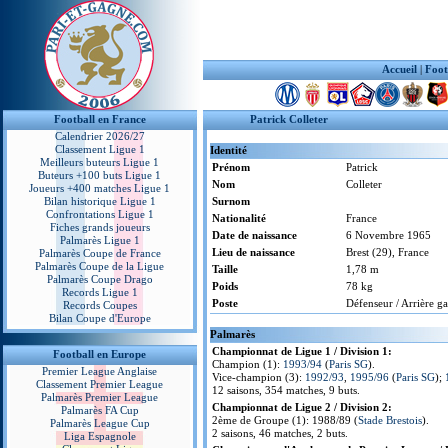
Accueil
|
Foot
Football en France
Patrick Colleter
Calendrier 2026/27
Classement Ligue 1
Identité
Meilleurs buteurs Ligue 1
Prénom
Patrick
Buteurs +100 buts Ligue 1
Nom
Colleter
Joueurs +400 matches Ligue 1
Bilan historique Ligue 1
Surnom
Confrontations Ligue 1
Nationalité
France
Fiches grands joueurs
Date de naissance
6 Novembre 1965
Palmarès Ligue 1
Lieu de naissance
Brest (29), France
Palmarès Coupe de France
Palmarès Coupe de la Ligue
Taille
1,78 m
Palmarès Coupe Drago
Poids
78 kg
Records Ligue 1
Poste
Défenseur / Arrière g
Records Coupes
Bilan Coupe d'Europe
Palmarès
Championnat de Ligue 1 / Division 1:
Football en Europe
Champion (1):
1993/94
(
Paris SG
).
Premier League Anglaise
Vice-champion (3):
1992/93
,
1995/96
(
Paris SG
);
Classement Premier League
12 saisons, 354 matches, 9 buts.
Palmarès Premier League
Championnat de Ligue 2 / Division 2:
Palmarès FA Cup
2ème de Groupe (1): 1988/89 (
Stade Brestois
).
Palmarès League Cup
2 saisons, 46 matches, 2 buts.
Liga Espagnole