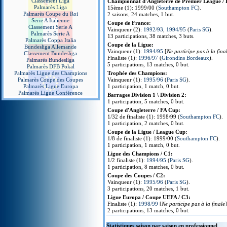
Classement Liga
Championnat d'Angleterre de Premier League / D
Palmarès Liga
15ème (1): 1999/00 (
Southampton FC
).
Palmarès Coupe du Roi
2 saisons, 24 matches, 1 but.
Serie A Italienne
Coupe de France:
Classement Serie A
Vainqueur (2):
1992/93
,
1994/95
(
Paris SG
).
Palmarès Serie A
13 participations, 38 matches, 3 buts.
Palmarès Coppa Italia
Coupe de la Ligue:
Bundesliga Allemande
Vainqueur (1):
1994/95
[
Ne participe pas à la fina
Classement Bundesliga
Finaliste (1):
1996/97
(
Girondins Bordeaux
).
Palmarès Bundesliga
5 participations, 13 matches, 0 but.
Palmarès DFB Pokal
Palmarès Ligue des Champions
Trophée des Champions:
Palmarès Coupe des Coupes
Vainqueur (1):
1995/96
(
Paris SG
).
Palmarès Ligue Europa
1 participation, 1 match, 0 but.
Palmarès Ligue Conférence
Barrages Division 1 \ Division 2:
1 participation, 5 matches, 0 but.
Coupe d'Angleterre / FA Cup:
1/32 de finaliste (1): 1998/99 (
Southampton FC
).
1 participation, 2 matches, 0 but.
Coupe de la Ligue / League Cup:
1/8 de finaliste (1): 1999/00 (
Southampton FC
).
1 participation, 1 match, 0 but.
Ligue des Champions / C1:
1/2 finaliste (1):
1994/95
(
Paris SG
).
1 participation, 8 matches, 0 but.
Coupe des Coupes / C2:
Vainqueur (1):
1995/96
(
Paris SG
).
3 participations, 20 matches, 1 but.
Ligue Europa / Coupe UEFA / C3:
Finaliste (1):
1998/99
[
Ne participe pas à la finale
]
2 participations, 13 matches, 0 but.
Statistiques saison par saison en professionnel