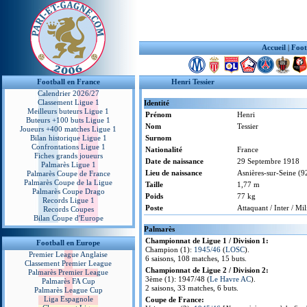
Accueil
|
Foot
Football en France
Henri Tessier
Calendrier 2026/27
Classement Ligue 1
Identité
Meilleurs buteurs Ligue 1
Prénom
Henri
Buteurs +100 buts Ligue 1
Nom
Tessier
Joueurs +400 matches Ligue 1
Bilan historique Ligue 1
Surnom
Confrontations Ligue 1
Nationalité
France
Fiches grands joueurs
Date de naissance
29 Septembre 1918
Palmarès Ligue 1
Lieu de naissance
Asnières-sur-Seine (9
Palmarès Coupe de France
Palmarès Coupe de la Ligue
Taille
1,77 m
Palmarès Coupe Drago
Poids
77 kg
Records Ligue 1
Poste
Attaquant / Inter / Mil
Records Coupes
Bilan Coupe d'Europe
Palmarès
Championnat de Ligue 1 / Division 1:
Football en Europe
Champion (1):
1945/46
(
LOSC
).
Premier League Anglaise
6 saisons, 108 matches, 15 buts.
Classement Premier League
Championnat de Ligue 2 / Division 2:
Palmarès Premier League
3ème (1): 1947/48 (
Le Havre AC
).
Palmarès FA Cup
2 saisons, 33 matches, 6 buts.
Palmarès League Cup
Liga Espagnole
Coupe de France: