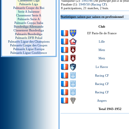
Classement Liga
Vainqueur (2):
1945/46
[
Ne participe pas à la fina
Palmarès Liga
Finaliste (1):
1949/50
(
Racing CF
).
Palmarès Coupe du Roi
8 participations, 21 matches, 2 buts.
Serie A Italienne
Classement Serie A
Statistiques saison par saison en professionnel
Palmarès Serie A
Palmarès Coppa Italia
Bundesliga Allemande
Club
Classement Bundesliga
EF Paris-Ile de France
Palmarès Bundesliga
Palmarès DFB Pokal
Palmarès Ligue des Champions
Lille
Palmarès Coupe des Coupes
Palmarès Ligue Europa
Metz
Palmarès Ligue Conférence
Metz
Le Havre
Racing CF
Racing CF
Racing CF
Angers
Total 1943-1952