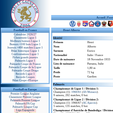
Accueil
|
Foot
Football en France
Henri Alberto
Calendrier 2026/27
Classement Ligue 1
Identité
Meilleurs buteurs Ligue 1
Prénom
Henri
Buteurs +100 buts Ligue 1
Nom
Alberto
Joueurs +400 matches Ligue 1
Bilan historique Ligue 1
Surnom
Enrico
Confrontations Ligue 1
Nationalité
Italie / France
Fiches grands joueurs
Date de naissance
18 Novembre 1933
Palmarès Ligue 1
Lieu de naissance
Paesana, Italie
Palmarès Coupe de France
Palmarès Coupe de la Ligue
Taille
1,80 m
Palmarès Coupe Drago
Poids
72 kg
Records Ligue 1
Poste
Gardien
Records Coupes
Bilan Coupe d'Europe
Palmarès
Championnat de Ligue 1 / Division 1:
Football en Europe
Champion (1):
1960/61
(
AS Monaco
).
Premier League Anglaise
9 saisons, 202 matches, 0 but.
Classement Premier League
Championnat de Ligue 2 / Division 2:
Palmarès Premier League
Champion (1): 1966/67 (
AC Ajaccio
).
Palmarès FA Cup
5 saisons, 135 matches, 0 but.
Palmarès League Cup
Liga Espagnole
Championnat d'Autriche de Bundesliga / Division