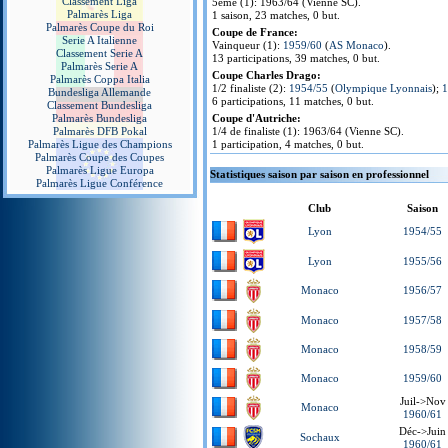
Classement Liga
5ème (1): 1963/64 (Vienne SC).
Palmarès Liga
1 saison, 23 matches, 0 but.
Palmarès Coupe du Roi
Coupe de France:
Serie A Italienne
Vainqueur (1):
1959/60
(
AS Monaco
).
Classement Serie A
13 participations, 39 matches, 0 but.
Palmarès Serie A
Coupe Charles Drago:
Palmarès Coppa Italia
1/2 finaliste (2):
1954/55
(
Olympique Lyonnais
);
1
Bundesliga Allemande
6 participations, 11 matches, 0 but.
Classement Bundesliga
Palmarès Bundesliga
Coupe d'Autriche:
Palmarès DFB Pokal
1/4 de finaliste (1): 1963/64 (Vienne SC).
Palmarès Ligue des Champions
1 participation, 4 matches, 0 but.
Palmarès Coupe des Coupes
Palmarès Ligue Europa
Statistiques saison par saison en professionnel
Palmarès Ligue Conférence
Club
Saison
Lyon
1954/55
Lyon
1955/56
Monaco
1956/57
Monaco
1957/58
Monaco
1958/59
Monaco
1959/60
Juil->Nov
Monaco
1960/61
Déc->Juin
Sochaux
1960/61