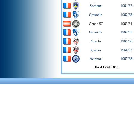
Sochaux
1961/62
Grenoble
1962/63
Vienne SC
1963/64
Grenoble
1964/65
Ajaccio
1965/66
Ajaccio
1966/67
Avignon
1967/68
Total 1954-1968