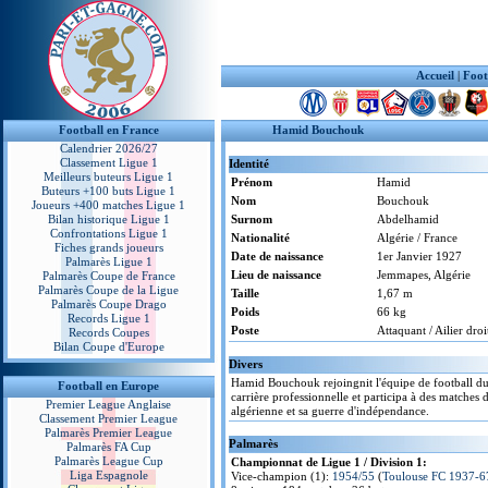
Accueil
|
Foot
Football en France
Hamid Bouchouk
Calendrier 2026/27
Classement Ligue 1
Identité
Meilleurs buteurs Ligue 1
Prénom
Hamid
Buteurs +100 buts Ligue 1
Nom
Bouchouk
Joueurs +400 matches Ligue 1
Bilan historique Ligue 1
Surnom
Abdelhamid
Confrontations Ligue 1
Nationalité
Algérie / France
Fiches grands joueurs
Date de naissance
1er Janvier 1927
Palmarès Ligue 1
Lieu de naissance
Jemmapes, Algérie
Palmarès Coupe de France
Palmarès Coupe de la Ligue
Taille
1,67 m
Palmarès Coupe Drago
Poids
66 kg
Records Ligue 1
Poste
Attaquant / Ailier droi
Records Coupes
Bilan Coupe d'Europe
Divers
Hamid Bouchouk rejoingnit l'équipe de football du 
Football en Europe
carrière professionnelle et participa à des matches
Premier League Anglaise
algérienne et sa guerre d'indépendance.
Classement Premier League
Palmarès Premier League
Palmarès
Palmarès FA Cup
Palmarès League Cup
Championnat de Ligue 1 / Division 1:
Liga Espagnole
Vice-champion (1):
1954/55
(
Toulouse FC 1937-6