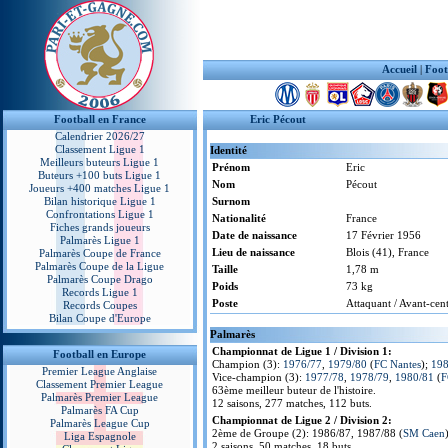
Accueil
|
Foot
Football en France
Eric Pécout
Calendrier 2026/27
Classement Ligue 1
Identité
Meilleurs buteurs Ligue 1
Prénom
Eric
Buteurs +100 buts Ligue 1
Nom
Pécout
Joueurs +400 matches Ligue 1
Bilan historique Ligue 1
Surnom
Confrontations Ligue 1
Nationalité
France
Fiches grands joueurs
Date de naissance
17 Février 1956
Palmarès Ligue 1
Lieu de naissance
Blois (41), France
Palmarès Coupe de France
Palmarès Coupe de la Ligue
Taille
1,78 m
Palmarès Coupe Drago
Poids
73 kg
Records Ligue 1
Poste
Attaquant / Avant-cen
Records Coupes
Bilan Coupe d'Europe
Palmarès
Championnat de Ligue 1 / Division 1:
Football en Europe
Champion (3):
1976/77
,
1979/80
(
FC Nantes
);
198
Premier League Anglaise
Vice-champion (3):
1977/78
,
1978/79
,
1980/81
(
F
Classement Premier League
63ème meilleur buteur de l'histoire.
Palmarès Premier League
12 saisons, 277 matches, 112 buts.
Palmarès FA Cup
Championnat de Ligue 2 / Division 2:
Palmarès League Cup
2ème de Groupe (2): 1986/87, 1987/88 (
SM Caen
Liga Espagnole
2 saisons, 50 matches, 18 buts.