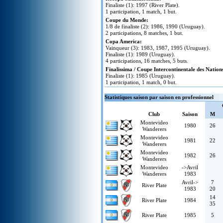
Finaliste (1): 1997 (River Plate).
1 participation, 1 match, 1 but.
Coupe du Monde:
1/8 de finaliste (2): 1986, 1990 (Uruguay).
2 participations, 8 matches, 1 but.
Copa America:
Vainqueur (3): 1983, 1987, 1995 (Uruguay).
Finaliste (1): 1989 (Uruguay).
4 participations, 16 matches, 5 buts.
Finalissima / Coupe Intercontinentale des Nation
Finaliste (1): 1985 (Uruguay).
1 participation, 1 match, 0 but.
Statistiques saison par saison en professionnel
Club
Saison
M
Montevideo
1980
26
Wanderers
Montevideo
1981
22
Wanderers
Montevideo
1982
26
Wanderers
Montevideo
->Avril
Wanderers
1983
Avril->
7
River Plate
1983
20
14
River Plate
1984
35
River Plate
1985
5