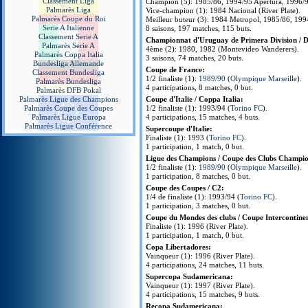
Classement Liga
Champion (5): 1985/86, 1994/95 Apertura, 1996/97
Palmarès Liga
Vice-champion (1): 1984 Nacional (River Plate).
Palmarès Coupe du Roi
Meilleur buteur (3): 1984 Metropol, 1985/86, 1994
Serie A Italienne
8 saisons, 197 matches, 115 buts.
Classement Serie A
Championnat d'Uruguay de Primera Division / Di
Palmarès Serie A
4ème (2): 1980, 1982 (Montevideo Wanderers).
Palmarès Coppa Italia
3 saisons, 74 matches, 20 buts.
Bundesliga Allemande
Coupe de France:
Classement Bundesliga
1/2 finaliste (1):
1989/90
(
Olympique Marseille
).
Palmarès Bundesliga
4 participations, 8 matches, 0 but.
Palmarès DFB Pokal
Palmarès Ligue des Champions
Coupe d'Italie / Coppa Italia:
Palmarès Coupe des Coupes
1/2 finaliste (1): 1993/94 (
Torino FC
).
Palmarès Ligue Europa
4 participations, 15 matches, 4 buts.
Palmarès Ligue Conférence
Supercoupe d'Italie:
Finaliste (1): 1993 (
Torino FC
).
1 participation, 1 match, 0 but.
Ligue des Champions / Coupe des Clubs Champio
1/2 finaliste (1):
1989/90
(
Olympique Marseille
).
1 participation, 8 matches, 0 but.
Coupe des Coupes / C2:
1/4 de finaliste (1): 1993/94 (
Torino FC
).
1 participation, 3 matches, 0 but.
Coupe du Mondes des clubs / Coupe Intercontinen
Finaliste (1): 1996 (River Plate).
1 participation, 1 match, 0 but.
Copa Libertadores:
Vainqueur (1): 1996 (River Plate).
4 participations, 24 matches, 11 buts.
Supercopa Sudamericana:
Vainqueur (1): 1997 (River Plate).
4 participations, 15 matches, 9 buts.
Recopa Sudamericana: