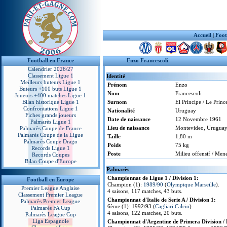
Accueil
|
Foot
Football en France
Enzo Francescoli
Calendrier 2026/27
Classement Ligue 1
Identité
Meilleurs buteurs Ligue 1
Prénom
Enzo
Buteurs +100 buts Ligue 1
Nom
Francescoli
Joueurs +400 matches Ligue 1
Bilan historique Ligue 1
Surnom
El Principe / Le Prince
Confrontations Ligue 1
Nationalité
Uruguay
Fiches grands joueurs
Date de naissance
12 Novembre 1961
Palmarès Ligue 1
Lieu de naissance
Montevideo, Urugua
Palmarès Coupe de France
Palmarès Coupe de la Ligue
Taille
1,80 m
Palmarès Coupe Drago
Poids
75 kg
Records Ligue 1
Poste
Milieu offensif / Men
Records Coupes
Bilan Coupe d'Europe
Palmarès
Championnat de Ligue 1 / Division 1:
Football en Europe
Champion (1):
1989/90
(
Olympique Marseille
).
Premier League Anglaise
4 saisons, 117 matches, 43 buts.
Classement Premier League
Championnat d'Italie de Serie A / Division 1:
Palmarès Premier League
6ème (1): 1992/93 (
Cagliari Calcio
).
Palmarès FA Cup
4 saisons, 122 matches, 20 buts.
Palmarès League Cup
Liga Espagnole
Championnat d'Argentine de Primera Division / D