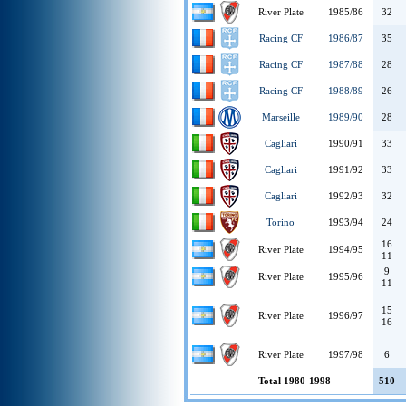
River Plate
1985/86
32
Racing CF
1986/87
35
Racing CF
1987/88
28
Racing CF
1988/89
26
Marseille
1989/90
28
Cagliari
1990/91
33
Cagliari
1991/92
33
Cagliari
1992/93
32
Torino
1993/94
24
16
River Plate
1994/95
11
9
River Plate
1995/96
11
15
River Plate
1996/97
16
River Plate
1997/98
6
Total 1980-1998
510