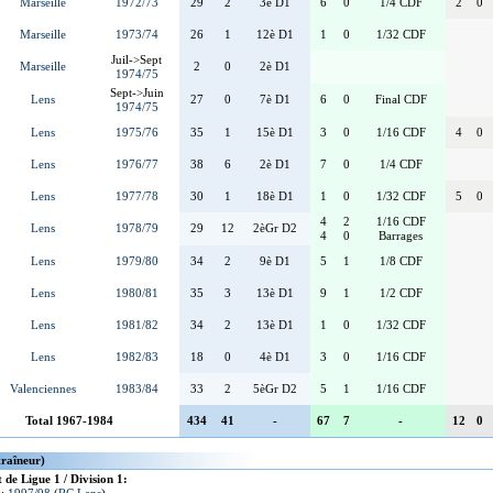
Marseille
1972/73
29
2
3è D1
6
0
1/4 CDF
2
0
Marseille
1973/74
26
1
12è D1
1
0
1/32 CDF
Juil->Sept
Marseille
2
0
2è D1
1974/75
Sept->Juin
Lens
27
0
7è D1
6
0
Final CDF
1974/75
Lens
1975/76
35
1
15è D1
3
0
1/16 CDF
4
0
Lens
1976/77
38
6
2è D1
7
0
1/4 CDF
Lens
1977/78
30
1
18è D1
1
0
1/32 CDF
5
0
4
2
1/16 CDF
Lens
1978/79
29
12
2èGr D2
4
0
Barrages
Lens
1979/80
34
2
9è D1
5
1
1/8 CDF
Lens
1980/81
35
3
13è D1
9
1
1/2 CDF
Lens
1981/82
34
2
13è D1
1
0
1/32 CDF
Lens
1982/83
18
0
4è D1
3
0
1/16 CDF
Valenciennes
1983/84
33
2
5èGr D2
5
1
1/16 CDF
Total 1967-1984
434
41
-
67
7
-
12
0
traîneur)
de Ligue 1 / Division 1: