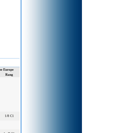
e Europe
Rang
1/8 C1