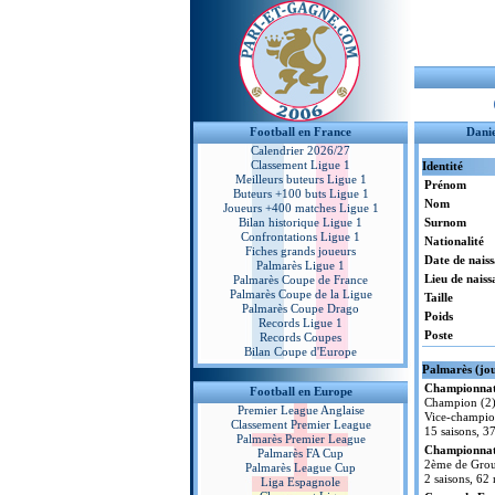
Football en France
Danie
Calendrier 2026/27
Classement Ligue 1
Identité
Meilleurs buteurs Ligue 1
Prénom
Buteurs +100 buts Ligue 1
Nom
Joueurs +400 matches Ligue 1
Bilan historique Ligue 1
Surnom
Confrontations Ligue 1
Nationalité
Fiches grands joueurs
Date de nais
Palmarès Ligue 1
Lieu de naiss
Palmarès Coupe de France
Palmarès Coupe de la Ligue
Taille
Palmarès Coupe Drago
Poids
Records Ligue 1
Poste
Records Coupes
Bilan Coupe d'Europe
Palmarès (jo
Championnat 
Football en Europe
Champion (2
Premier League Anglaise
Vice-champio
Classement Premier League
15 saisons, 3
Palmarès Premier League
Championnat 
Palmarès FA Cup
2ème de Grou
Palmarès League Cup
2 saisons, 62
Liga Espagnole