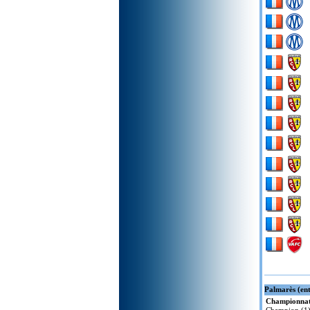
Palmarès (en
Championnat 