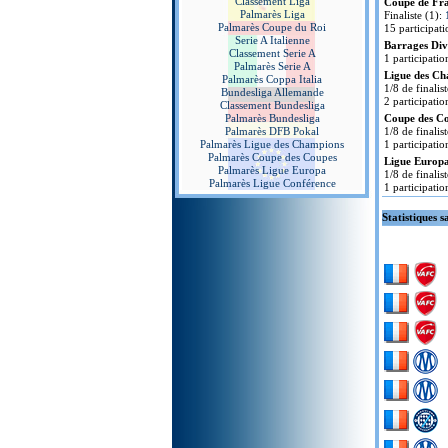
Classement Liga
Coupe de Fr
Palmarès Liga
Finaliste (1):
Palmarès Coupe du Roi
15 participati
Serie A Italienne
Barrages Divi
Classement Serie A
1 participatio
Palmarès Serie A
Ligue des Ch
Palmarès Coppa Italia
1/8 de finalis
Bundesliga Allemande
2 participatio
Classement Bundesliga
Palmarès Bundesliga
Coupe des Co
Palmarès DFB Pokal
1/8 de finalis
Palmarès Ligue des Champions
1 participatio
Palmarès Coupe des Coupes
Ligue Europa
Palmarès Ligue Europa
1/8 de finalis
Palmarès Ligue Conférence
1 participatio
Statistiques s