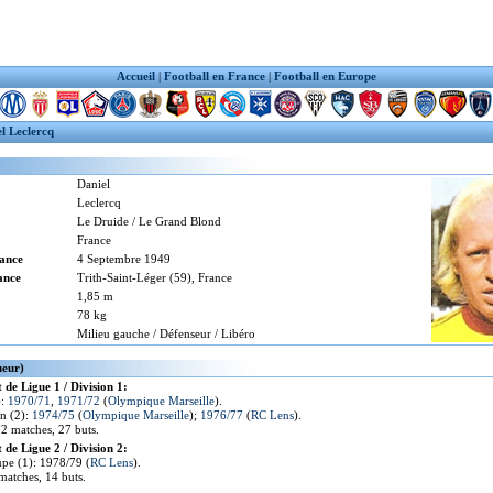
Accueil
|
Football en France
|
Football en Europe
l Leclercq
Daniel
Leclercq
Le Druide / Le Grand Blond
France
sance
4 Septembre 1949
ance
Trith-Saint-Léger (59), France
1,85 m
78 kg
Milieu gauche / Défenseur / Libéro
ueur)
de Ligue 1 / Division 1:
):
1970/71
,
1971/72
(
Olympique Marseille
).
n (2):
1974/75
(
Olympique Marseille
);
1976/77
(
RC Lens
).
72 matches, 27 buts.
de Ligue 2 / Division 2:
pe (1): 1978/79 (
RC Lens
).
 matches, 14 buts.