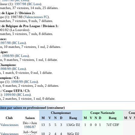
):
1997/98
(
RC Lens
).
aîneur (1):
1997/98
(
RC Lens
).
matches, 37 victoires, 14 nuls, 25 défaites.
de Ligue 2 / Division 2:
pe (1): 1987/88 (
Valenciennes FC
).
matches, 7 victoires, 9 nuls, 7 défaites.
de Belgique de Pro League / Division 1:
001/02 (La Louvière).
matches, 5 victoires, 7 nuls, 8 défaites.
ance:
1997/98
(
RC Lens
).
ns, 10 matches, 7 victoires, 1 nul, 2 défaites.
Ligue:
):
1998/99
(
RC Lens
).
ns, 9 matches, 7 victoires, 1 nul, 1 défaite.
 Champions:
1998/99
(
RC Lens
).
n, 1 match, 0 victoire, 0 nul, 1 défaite.
ampions / C1:
upe (1):
1998/99
(
RC Lens
).
n, 6 matches, 2 victoires, 2 nuls, 2 défaites.
 / Coupe UEFA / C3:
(1):
1999/00
(
RC Lens
).
n, 2 matches, 1 victoire, 1 nul, 0 défaite.
aison par saison en professionnel (entraîneur)
Championnat
Coupe Nationale
Cou
Club
Saison
M
V
N
D
Rang
M
V
N
D
Rang
M
V
Déc->Juin
Valenciennes
13
5
5
3
13èGr D2
1
0
0
1
7èT CDF
1986/87
Juil->Sept
Valenciennes
10
2
4
4
9èGr D2