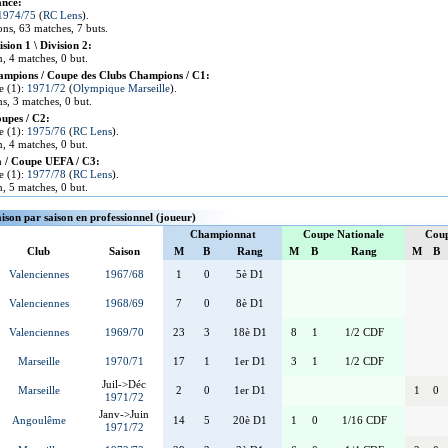
ance:
1974/75
(
RC Lens
).
ons, 63 matches, 7 buts.
sion 1 \ Division 2:
n, 4 matches, 0 but.
ampions / Coupe des Clubs Champions / C1:
te (1):
1971/72
(
Olympique Marseille
).
ns, 3 matches, 0 but.
upes / C2:
te (1):
1975/76
(
RC Lens
).
n, 4 matches, 0 but.
 / Coupe UEFA / C3:
te (1):
1977/78
(
RC Lens
).
n, 5 matches, 0 but.
aison par saison en professionnel (joueur)
Championnat
Coupe Nationale
Coup
Club
Saison
M
B
Rang
M
B
Rang
M
B
Valenciennes
1967/68
1
0
5è D1
Valenciennes
1968/69
7
0
8è D1
Valenciennes
1969/70
23
3
18è D1
8
1
1/2 CDF
Marseille
1970/71
17
1
1er D1
3
1
1/2 CDF
Juil->Déc
Marseille
2
0
1er D1
1
0
1971/72
Janv->Juin
Angoulême
14
5
20è D1
1
0
1/16 CDF
1971/72