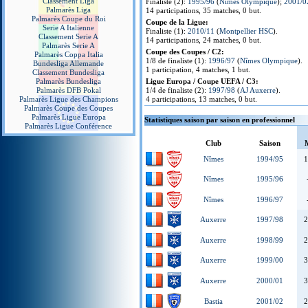
Classement Liga
Finaliste (2):
1995/96
(
Nîmes Olympique
);
2001/0
Palmarès Liga
14 participations, 35 matches, 0 but.
Palmarès Coupe du Roi
Coupe de la Ligue:
Serie A Italienne
Finaliste (1):
2010/11
(
Montpellier HSC
).
Classement Serie A
14 participations, 24 matches, 0 but.
Palmarès Serie A
Coupe des Coupes / C2:
Palmarès Coppa Italia
1/8 de finaliste (1):
1996/97
(
Nîmes Olympique
).
Bundesliga Allemande
1 participation, 4 matches, 1 but.
Classement Bundesliga
Palmarès Bundesliga
Ligue Europa / Coupe UEFA / C3:
Palmarès DFB Pokal
1/4 de finaliste (2):
1997/98
(
AJ Auxerre
).
Palmarès Ligue des Champions
4 participations, 13 matches, 0 but.
Palmarès Coupe des Coupes
Palmarès Ligue Europa
Statistiques saison par saison en professionnel
Palmarès Ligue Conférence
Club
Saison
Nîmes
1994/95
1
Nîmes
1995/96
Nîmes
1996/97
Auxerre
1997/98
2
Auxerre
1998/99
2
Auxerre
1999/00
3
Auxerre
2000/01
3
Bastia
2001/02
2