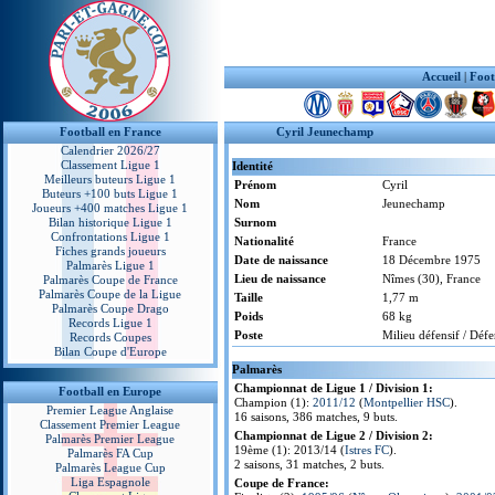
Accueil
|
Foot
Football en France
Cyril Jeunechamp
Calendrier 2026/27
Classement Ligue 1
Identité
Meilleurs buteurs Ligue 1
Prénom
Cyril
Buteurs +100 buts Ligue 1
Nom
Jeunechamp
Joueurs +400 matches Ligue 1
Bilan historique Ligue 1
Surnom
Confrontations Ligue 1
Nationalité
France
Fiches grands joueurs
Date de naissance
18 Décembre 1975
Palmarès Ligue 1
Lieu de naissance
Nîmes (30), France
Palmarès Coupe de France
Palmarès Coupe de la Ligue
Taille
1,77 m
Palmarès Coupe Drago
Poids
68 kg
Records Ligue 1
Poste
Milieu défensif / Défe
Records Coupes
Bilan Coupe d'Europe
Palmarès
Championnat de Ligue 1 / Division 1:
Football en Europe
Champion (1):
2011/12
(
Montpellier HSC
).
Premier League Anglaise
16 saisons, 386 matches, 9 buts.
Classement Premier League
Championnat de Ligue 2 / Division 2:
Palmarès Premier League
19ème (1): 2013/14 (
Istres FC
).
Palmarès FA Cup
2 saisons, 31 matches, 2 buts.
Palmarès League Cup
Liga Espagnole
Coupe de France: