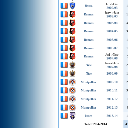
Juil->Déc
Bastia
1
2002/03
Janv->Juin
Rennes
1
2002/03
Rennes
2003/04
3
Rennes
2004/05
3
Rennes
2005/06
1
Rennes
2006/07
1
Juil->Nov
Rennes
2007/08
Nov->Juin
Nice
2
2007/08
Nice
2008/09
1
Montpellier
2009/10
2
Montpellier
2010/11
3
Montpellier
2011/12
1
Montpellier
2012/13
Istres
2013/14
1
Total 1994-2014
4