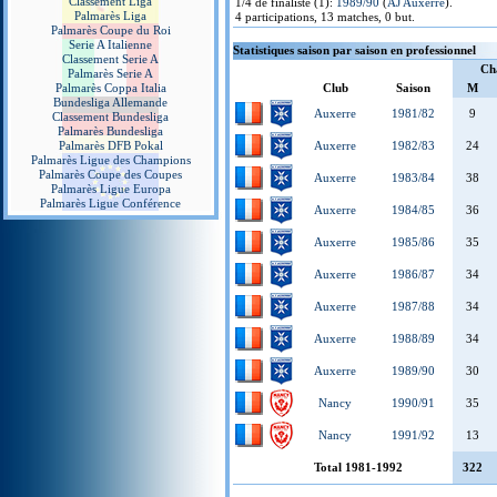
Classement Liga
1/4 de finaliste (1):
1989/90
(
AJ Auxerre
).
Palmarès Liga
4 participations, 13 matches, 0 but.
Palmarès Coupe du Roi
Serie A Italienne
Statistiques saison par saison en professionnel
Classement Serie A
Ch
Palmarès Serie A
Palmarès Coppa Italia
Club
Saison
M
Bundesliga Allemande
Auxerre
1981/82
9
Classement Bundesliga
Palmarès Bundesliga
Palmarès DFB Pokal
Auxerre
1982/83
24
Palmarès Ligue des Champions
Palmarès Coupe des Coupes
Auxerre
1983/84
38
Palmarès Ligue Europa
Palmarès Ligue Conférence
Auxerre
1984/85
36
Auxerre
1985/86
35
Auxerre
1986/87
34
Auxerre
1987/88
34
Auxerre
1988/89
34
Auxerre
1989/90
30
Nancy
1990/91
35
Nancy
1991/92
13
Total 1981-1992
322