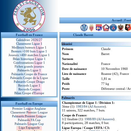
Accueil
|
Foot
Football en France
Claude Barret
Calendrier 2026/27
Classement Ligue 1
Identité
Meilleurs buteurs Ligue 1
Prénom
Claude
Buteurs +100 buts Ligue 1
Nom
Barret
Joueurs +400 matches Ligue 1
Bilan historique Ligue 1
Surnom
Confrontations Ligue 1
Nationalité
France
Fiches grands joueurs
Date de naissance
10 Novembre 1960
Palmarès Ligue 1
Lieu de naissance
Roanne (42), France
Palmarès Coupe de France
Palmarès Coupe de la Ligue
Taille
1,81 m
Palmarès Coupe Drago
Poids
77 kg
Records Ligue 1
Poste
Défenseur central / A
Records Coupes
Bilan Coupe d'Europe
Palmarès
Championnat de Ligue 1 / Division 1:
Football en Europe
3ème (1):
1983/84
(
AJ Auxerre
).
Premier League Anglaise
11 saisons, 322 matches, 7 buts.
Classement Premier League
Coupe de France:
Palmarès Premier League
1/2 finaliste (1):
1988/89
(
AJ Auxerre
).
Palmarès FA Cup
8 participations, 28 matches, 0 but.
Palmarès League Cup
Liga Espagnole
Ligue Europa / Coupe UEFA / C3: