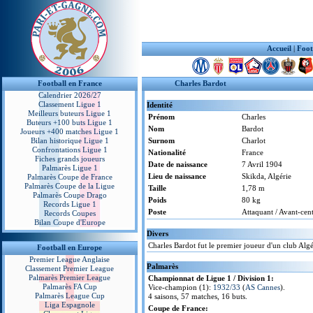
Accueil
|
Foot
Football en France
Charles Bardot
Calendrier 2026/27
Classement Ligue 1
Identité
Meilleurs buteurs Ligue 1
Prénom
Charles
Buteurs +100 buts Ligue 1
Nom
Bardot
Joueurs +400 matches Ligue 1
Bilan historique Ligue 1
Surnom
Charlot
Confrontations Ligue 1
Nationalité
France
Fiches grands joueurs
Date de naissance
7 Avril 1904
Palmarès Ligue 1
Lieu de naissance
Skikda, Algérie
Palmarès Coupe de France
Palmarès Coupe de la Ligue
Taille
1,78 m
Palmarès Coupe Drago
Poids
80 kg
Records Ligue 1
Poste
Attaquant / Avant-cen
Records Coupes
Bilan Coupe d'Europe
Divers
Charles Bardot fut le premier joueur d'un club Alg
Football en Europe
Premier League Anglaise
Palmarès
Classement Premier League
Palmarès Premier League
Championnat de Ligue 1 / Division 1:
Palmarès FA Cup
Vice-champion (1):
1932/33
(
AS Cannes
).
Palmarès League Cup
4 saisons, 57 matches, 16 buts.
Liga Espagnole
Coupe de France: