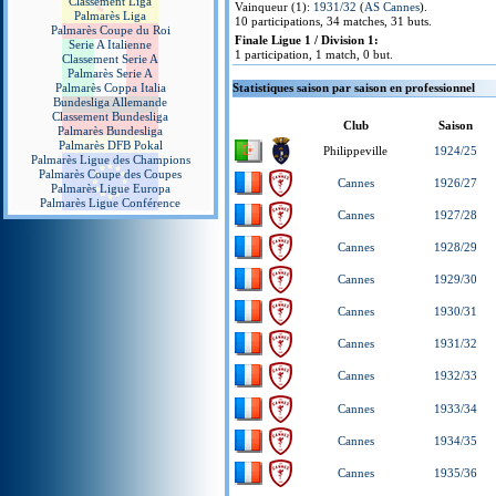
Classement Liga
Vainqueur (1):
1931/32
(
AS Cannes
).
Palmarès Liga
10 participations, 34 matches, 31 buts.
Palmarès Coupe du Roi
Finale Ligue 1 / Division 1:
Serie A Italienne
1 participation, 1 match, 0 but.
Classement Serie A
Palmarès Serie A
Palmarès Coppa Italia
Statistiques saison par saison en professionnel
Bundesliga Allemande
Classement Bundesliga
Club
Saison
Palmarès Bundesliga
Palmarès DFB Pokal
Philippeville
1924/25
Palmarès Ligue des Champions
Palmarès Coupe des Coupes
Cannes
1926/27
Palmarès Ligue Europa
Palmarès Ligue Conférence
Cannes
1927/28
Cannes
1928/29
Cannes
1929/30
Cannes
1930/31
Cannes
1931/32
Cannes
1932/33
Cannes
1933/34
Cannes
1934/35
Cannes
1935/36