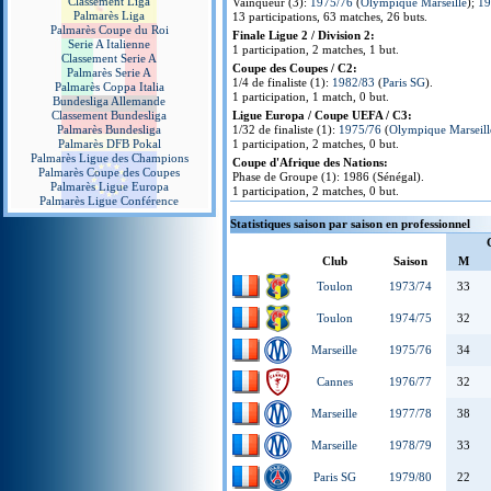
Classement Liga
Vainqueur (3):
1975/76
(
Olympique Marseille
);
19
Palmarès Liga
13 participations, 63 matches, 26 buts.
Palmarès Coupe du Roi
Finale Ligue 2 / Division 2:
Serie A Italienne
1 participation, 2 matches, 1 but.
Classement Serie A
Coupe des Coupes / C2:
Palmarès Serie A
1/4 de finaliste (1):
1982/83
(
Paris SG
).
Palmarès Coppa Italia
1 participation, 1 match, 0 but.
Bundesliga Allemande
Classement Bundesliga
Ligue Europa / Coupe UEFA / C3:
Palmarès Bundesliga
1/32 de finaliste (1):
1975/76
(
Olympique Marseill
Palmarès DFB Pokal
1 participation, 2 matches, 0 but.
Palmarès Ligue des Champions
Coupe d'Afrique des Nations:
Palmarès Coupe des Coupes
Phase de Groupe (1): 1986 (Sénégal).
Palmarès Ligue Europa
1 participation, 2 matches, 0 but.
Palmarès Ligue Conférence
Statistiques saison par saison en professionnel
Club
Saison
M
Toulon
1973/74
33
Toulon
1974/75
32
Marseille
1975/76
34
Cannes
1976/77
32
Marseille
1977/78
38
Marseille
1978/79
33
Paris SG
1979/80
22