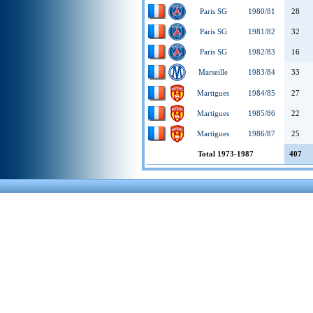
Paris SG
1980/81
28
Paris SG
1981/82
32
Paris SG
1982/83
16
Marseille
1983/84
33
Martigues
1984/85
27
Martigues
1985/86
22
Martigues
1986/87
25
Total 1973-1987
407