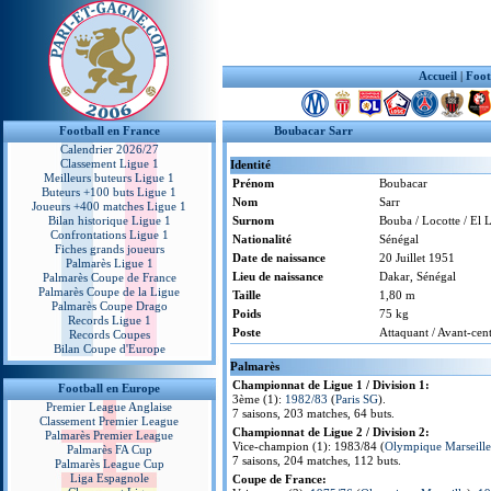
Accueil
|
Foot
Football en France
Boubacar Sarr
Calendrier 2026/27
Classement Ligue 1
Identité
Meilleurs buteurs Ligue 1
Prénom
Boubacar
Buteurs +100 buts Ligue 1
Nom
Sarr
Joueurs +400 matches Ligue 1
Bilan historique Ligue 1
Surnom
Bouba / Locotte / El 
Confrontations Ligue 1
Nationalité
Sénégal
Fiches grands joueurs
Date de naissance
20 Juillet 1951
Palmarès Ligue 1
Lieu de naissance
Dakar, Sénégal
Palmarès Coupe de France
Palmarès Coupe de la Ligue
Taille
1,80 m
Palmarès Coupe Drago
Poids
75 kg
Records Ligue 1
Poste
Attaquant / Avant-centr
Records Coupes
Bilan Coupe d'Europe
Palmarès
Championnat de Ligue 1 / Division 1:
Football en Europe
3ème (1):
1982/83
(
Paris SG
).
Premier League Anglaise
7 saisons, 203 matches, 64 buts.
Classement Premier League
Championnat de Ligue 2 / Division 2:
Palmarès Premier League
Vice-champion (1): 1983/84 (
Olympique Marseille
Palmarès FA Cup
7 saisons, 204 matches, 112 buts.
Palmarès League Cup
Liga Espagnole
Coupe de France: