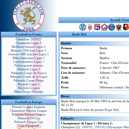
Accueil
|
Foot
Football en France
Basile Boli
Calendrier 2026/27
Classement Ligue 1
Identité
Meilleurs buteurs Ligue 1
Prénom
Basile
Buteurs +100 buts Ligue 1
Nom
Boli
Joueurs +400 matches Ligue 1
Bilan historique Ligue 1
Surnom
Basilou
Confrontations Ligue 1
Nationalité
France / Côte d'Ivoire
Fiches grands joueurs
Date de naissance
2 Janvier 1967
Palmarès Ligue 1
Lieu de naissance
Adjamé, Côte d'Ivoire
Palmarès Coupe de France
Palmarès Coupe de la Ligue
Taille
1,82 m
Palmarès Coupe Drago
Poids
80 kg
Records Ligue 1
Poste
Défenseur central / S
Records Coupes
Bilan Coupe d'Europe
Divers
Basile Boli marqua le 26 Mai 1993 le seul but de l
Football en Europe
AC (1-0).
Premier League Anglaise
Basile Boli est le frère du joueur
Roger Boli
.
Classement Premier League
Palmarès Premier League
Palmarès FA Cup
Palmarès
Palmarès League Cup
Championnat de Ligue 1 / Division 1:
Liga Espagnole
Champion (2):
1990/91
,
1991/92
(
Olympique Mars