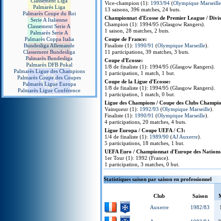
Classement Liga
Vice-champion (1):
1993/94
(
Olympique Marseille
Palmarès Liga
13 saisons, 396 matches, 24 buts.
Palmarès Coupe du Roi
Championnat d'Ecosse de Premier League / Divis
Serie A Italienne
Champion (1): 1994/95 (Glasgow Rangers).
Classement Serie A
1 saison, 28 matches, 2 buts.
Palmarès Serie A
Palmarès Coppa Italia
Coupe de France:
Bundesliga Allemande
Finaliste (1):
1990/91
(
Olympique Marseille
).
Classement Bundesliga
11 participations, 39 matches, 3 buts.
Palmarès Bundesliga
Coupe d'Ecosse:
Palmarès DFB Pokal
1/8 de finaliste (1): 1994/95 (Glasgow Rangers).
Palmarès Ligue des Champions
1 participation, 1 match, 1 but.
Palmarès Coupe des Coupes
Coupe de la Ligue d'Ecosse:
Palmarès Ligue Europa
1/8 de finaliste (1): 1994/95 (Glasgow Rangers).
Palmarès Ligue Conférence
1 participation, 1 match, 0 but.
Ligue des Champions / Coupe des Clubs Champio
Vainqueur (1):
1992/93
(
Olympique Marseille
).
Finaliste (1):
1990/91
(
Olympique Marseille
).
4 participations, 20 matches, 4 buts.
Ligue Europa / Coupe UEFA / C3:
1/4 de finaliste (1):
1989/90
(
AJ Auxerre
).
5 participations, 18 matches, 1 but.
UEFA Euro / Championnat d'Europe des Nations
1er Tour (1): 1992 (France).
1 participation, 3 matches, 0 but.
Statistiques saison par saison en professionnel
Club
Saison
Auxerre
1982/83