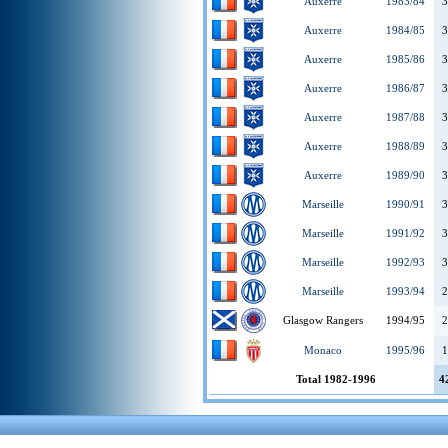
Auxerre
1983/84
3
Auxerre
1984/85
3
Auxerre
1985/86
3
Auxerre
1986/87
3
Auxerre
1987/88
3
Auxerre
1988/89
3
Auxerre
1989/90
3
Marseille
1990/91
3
Marseille
1991/92
3
Marseille
1992/93
3
Marseille
1993/94
2
Glasgow Rangers
1994/95
2
Monaco
1995/96
1
Total 1982-1996
4