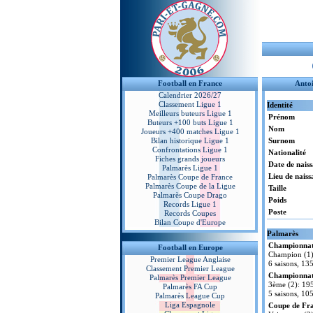
Football en France
Anto
Calendrier 2026/27
Classement Ligue 1
Identité
Meilleurs buteurs Ligue 1
Prénom
Buteurs +100 buts Ligue 1
Nom
Joueurs +400 matches Ligue 1
Bilan historique Ligue 1
Surnom
Confrontations Ligue 1
Nationalité
Fiches grands joueurs
Date de nais
Palmarès Ligue 1
Lieu de naiss
Palmarès Coupe de France
Palmarès Coupe de la Ligue
Taille
Palmarès Coupe Drago
Poids
Records Ligue 1
Poste
Records Coupes
Bilan Coupe d'Europe
Palmarès
Championnat 
Football en Europe
Champion (1
Premier League Anglaise
6 saisons, 13
Classement Premier League
Championnat 
Palmarès Premier League
3ème (2): 19
Palmarès FA Cup
5 saisons, 10
Palmarès League Cup
Liga Espagnole
Coupe de Fr