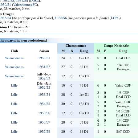
):
1952/53
,
1954/55
(
LOSC
).
1950/51
(
Valenciennes FC
).
ns, 38 matches, 0 but.
es Drago:
1953/54
[
Ne participe pas à la finale
],
1955/56
[
Ne participe pas à la finale
] (
LOSC
).
ns, 3 matches, 0 but.
sion 1 \ Division 2:
ns, 6 matches, 1 but.
aison par saison en professionnel
Championnat
Coupe Nationale
Club
Saison
M
B
Rang
M
B
Rang
Valenciennes
1950/51
24
0
12è D2
6
0
Final CDF
5
0
1/4 CDF
Valenciennes
1951/52
27
0
3è D2
1
0
Barrages
Juil->Nov
Valenciennes
12
0
13è D2
1952/53
Déc->Juin
Lille
16
0
4è D1
6
0
Vainq CDF
1952/53
3
0
1/8 CDF
Lille
1953/54
28
0
1er D1
1
0
Final CCD
5
0
Vainq CDF
Lille
1954/55
30
0
16è D1
2
0
Barrages
1
0
1/16 CDF
Lille
1955/56
12
0
16è D1
1
0
Final CCD
6
0
1/4 CDF
Lille
1956/57
28
0
3è D2
3
1
Barrages
Lille
1957/58
20
0
6è D1
1
0
2èT CCD