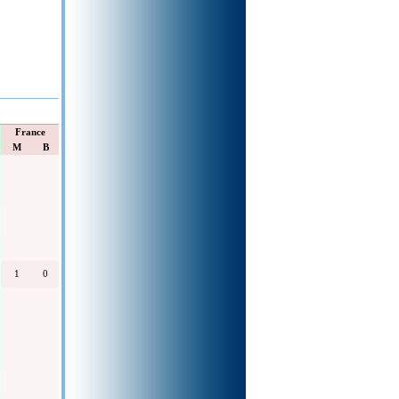
France
M
B
1
0