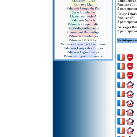
Classement Liga
Vainqueur (2
Palmarès Liga
Finaliste (1):
Palmarès Coupe du Roi
9 participatio
Serie A Italienne
Coupe Charl
Classement Serie A
Finaliste (2):
Palmarès Serie A
3 participatio
Palmarès Coppa Italia
Barrages Divi
Bundesliga Allemande
3 participatio
Classement Bundesliga
Palmarès Bundesliga
Palmarès DFB Pokal
Statistiques s
Palmarès Ligue des Champions
Palmarès Coupe des Coupes
Palmarès Ligue Europa
Palmarès Ligue Conférence