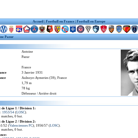
Accueil
|
Football en France
|
Football en Europe
ine Pazur
Antoine
Pazur
France
sance
3 Janvier 1931
ance
Aulnoye-Aymeries (59), France
1,79 m
78 kg
Défenseur / Arrière droit
de Ligue 1 / Division 1:
):
1953/54
(
LOSC
).
5 matches, 0 but.
de Ligue 2 / Division 2:
51/52 (
Valenciennes FC
); 1956/57 (
LOSC
).
5 matches, 0 but.
ance: