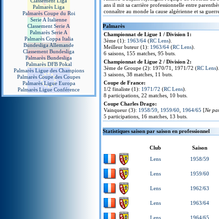
Classement Liga
ans il mit sa carrière professionnelle entre parenth
Palmarès Liga
connaître au monde la cause algérienne et sa guerr
Palmarès Coupe du Roi
Serie A Italienne
Classement Serie A
Palmarès
Palmarès Serie A
Championnat de Ligue 1 / Division 1:
Palmarès Coppa Italia
3ème (1):
1963/64
(
RC Lens
).
Bundesliga Allemande
Meilleur buteur (1):
1963/64
(
RC Lens
).
Classement Bundesliga
6 saisons, 155 matches, 95 buts.
Palmarès Bundesliga
Championnat de Ligue 2 / Division 2:
Palmarès DFB Pokal
3ème de Groupe (2): 1970/71, 1971/72 (
RC Lens
)
Palmarès Ligue des Champions
3 saisons, 38 matches, 11 buts.
Palmarès Coupe des Coupes
Coupe de France:
Palmarès Ligue Europa
1/2 finaliste (1):
1971/72
(
RC Lens
).
Palmarès Ligue Conférence
8 participations, 22 matches, 10 buts.
Coupe Charles Drago:
Vainqueur (3):
1958/59
,
1959/60
,
1964/65
[
Ne par
5 participations, 16 matches, 13 buts.
Statistiques saison par saison en professionnel
Club
Saison
Lens
1958/59
Lens
1959/60
Lens
1962/63
Lens
1963/64
Lens
1964/65