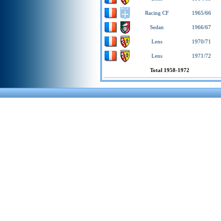
Racing CF
1965/66
Sedan
1966/67
Lens
1970/71
Lens
1971/72
Total 1958-1972