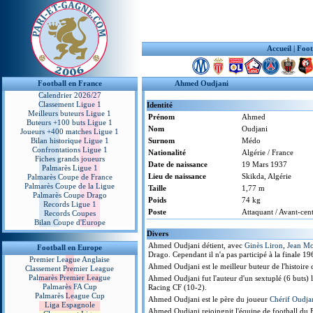
Accueil
|
Foot
Football en France
Ahmed Oudjani
Calendrier 2026/27
Classement Ligue 1
Identité
Meilleurs buteurs Ligue 1
Prénom
Ahmed
Buteurs +100 buts Ligue 1
Nom
Oudjani
Joueurs +400 matches Ligue 1
Bilan historique Ligue 1
Surnom
Médo
Confrontations Ligue 1
Nationalité
Algérie / France
Fiches grands joueurs
Date de naissance
19 Mars 1937
Palmarès Ligue 1
Lieu de naissance
Skikda, Algérie
Palmarès Coupe de France
Palmarès Coupe de la Ligue
Taille
1,77 m
Palmarès Coupe Drago
Poids
74 kg
Records Ligue 1
Poste
Attaquant / Avant-cen
Records Coupes
Bilan Coupe d'Europe
Divers
Ahmed Oudjani détient, avec
Ginès Liron
,
Jean Mo
Football en Europe
Drago. Cependant il n'a pas participé à la finale 19
Premier League Anglaise
Ahmed Oudjani est le meilleur buteur de l'histoire
Classement Premier League
Palmarès Premier League
Ahmed Oudjani fut l'auteur d'un sextuplé (6 buts)
Palmarès FA Cup
Racing CF (10-2).
Palmarès League Cup
Ahmed Oudjani est le père du joueur
Chérif Oudja
Liga Espagnole
Ahmed Oudjani rejoingnit l'équipe de football du F