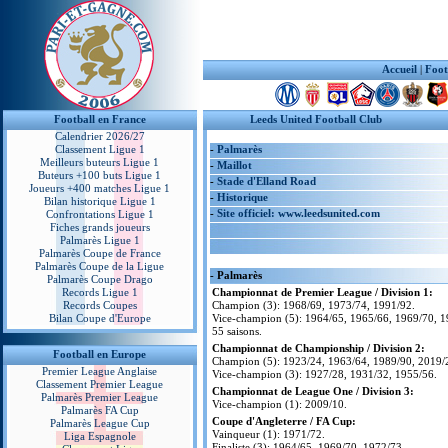
Accueil
|
Foot
Football en France
Leeds United Football Club
Calendrier 2026/27
Classement Ligue 1
-
Palmarès
Meilleurs buteurs Ligue 1
-
Maillot
Buteurs +100 buts Ligue 1
-
Stade d'Elland Road
Joueurs +400 matches Ligue 1
-
Historique
Bilan historique Ligue 1
-
Site officiel: www.leedsunited.com
Confrontations Ligue 1
Fiches grands joueurs
Palmarès Ligue 1
Palmarès Coupe de France
Palmarès Coupe de la Ligue
- Palmarès
Palmarès Coupe Drago
Records Ligue 1
Championnat de Premier League / Division 1:
Records Coupes
Champion (3): 1968/69, 1973/74, 1991/92.
Bilan Coupe d'Europe
Vice-champion (5): 1964/65, 1965/66, 1969/70, 1
55 saisons.
Championnat de Championship / Division 2:
Football en Europe
Champion (5): 1923/24, 1963/64, 1989/90, 2019/
Premier League Anglaise
Vice-champion (3): 1927/28, 1931/32, 1955/56.
Classement Premier League
Championnat de League One / Division 3:
Palmarès Premier League
Vice-champion (1): 2009/10.
Palmarès FA Cup
Coupe d'Angleterre / FA Cup:
Palmarès League Cup
Vainqueur (1): 1971/72.
Liga Espagnole
Finaliste (3): 1964/65, 1969/70, 1972/73.